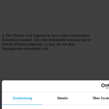
4. Der Pfosten wird lotgenau in dem vorher vorbereiteten
Erdaushub montiert. Die erste Betonplatte wird nun ind er
Nut des Pfosten eingesetzt, so dass sie von dem
Montageeisen unterstützt wird.
Zustimmung
Details
Über Cook