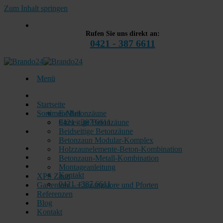
Zum Inhalt springen
Rufen Sie uns direkt an:
0421 - 387 6611
Menü
Startseite
Sortiment Betonzäune
E-Mail
0421 - 387 6611
Einseitige Betonzäune
Beidseitige Betonzäune
Betonzaun Modular-Komplex
Holzzaunelemente-Beton-Kombination
Betonzaun-Metall-Kombination
Montageanleitung
Kontakt
XPS Zaun
0421 - 387 6611
Gartentore – Eingangstore und Pforten
Referenzen
Blog
Kontakt