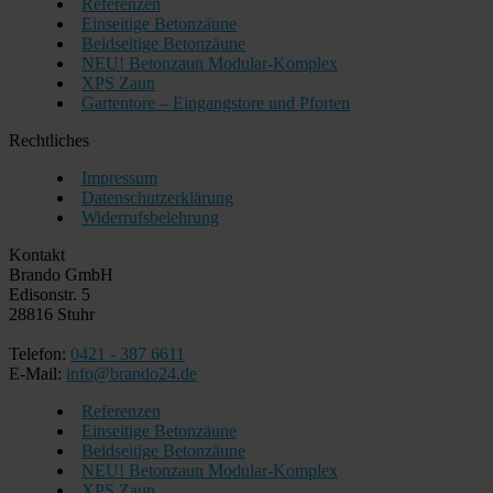
Referenzen
Einseitige Betonzäune
Beidseitige Betonzäune
NEU! Betonzaun Modular-Komplex
XPS Zaun
Gartentore – Eingangstore und Pforten
Rechtliches
Impressum
Datenschutzerklärung
Widerrufsbelehrung
Kontakt
Brando GmbH
Edisonstr. 5
28816 Stuhr
Telefon:
0421 - 387 6611
E-Mail:
info@brando24.de
Referenzen
Einseitige Betonzäune
Beidseitige Betonzäune
NEU! Betonzaun Modular-Komplex
XPS Zaun