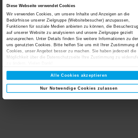
Diese Webseite verwendet Cookies
Wir verwenden Cookies, um unsere Inhalte und Anzeigen an die
Bedürfnisse unserer Zielgruppe (Websitebesucher) anzupassen,
Funktionen für soziale Medien anbieten zu können, die Besucherzug
auf unserer Website zu analysieren und unsere Zielgruppe gezielt
anzusprechen. Unter Details finden Sie weitere Informationen zu de
Darauf folgt das passgenaue Einsetzen der nächsten
uns genutzten Cookies. Bitte helfen Sie uns mit Ihrer Zustimmung d
Betonplatten bis zur Oberkante des Pfostens. Achten Sie
Cookies, unser Angebot besser zu machen. Sie haben jederzeit die
darauf, dass die Platten genau in der Waage montiert
Möglichkeit über die Datenschutzseite Ihre Zustimmung zu widerruf
werden. Im Anschluss daran erfolgt das einsetzen des
zu ändern. Vielen Dank!
Zwischenpfostens.
Alle Cookies akzeptieren
Nur Notwendige Cookies zulassen