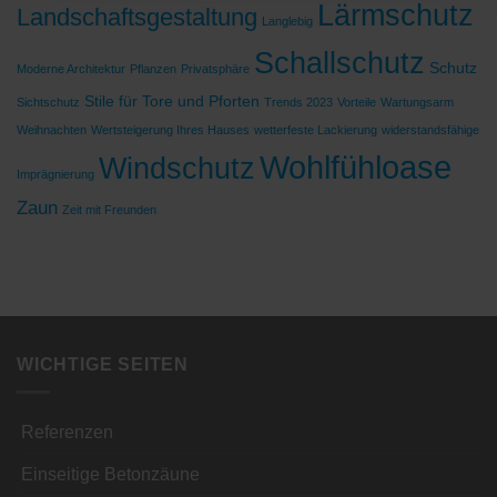
Lärmschutz
Landschaftsgestaltung
Langlebig
Schallschutz
Schutz
Moderne Architektur
Pflanzen
Privatsphäre
Stile für Tore und Pforten
Sichtschutz
Trends 2023
Vorteile
Wartungsarm
Weihnachten
Wertsteigerung Ihres Hauses
wetterfeste Lackierung
widerstandsfähige
Wohlfühloase
Windschutz
Imprägnierung
Zaun
Zeit mit Freunden
WICHTIGE SEITEN
Referenzen
Einseitige Betonzäune