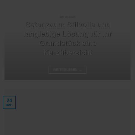
BETONZAUN
Betonzaun: Stilvolle und
langlebige Lösung für Ihr
Grundstück eine
Kurzübersicht
WEITERLESEN
→
24
Dez.