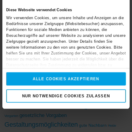
Diese Webseite verwendet Cookies
KATEGORIEN
Wir verwenden Cookies, um unsere Inhalte und Anzeigen an die
Bedürfnisse unserer Zielgruppe (Websitebesucher) anzupassen,
Funktionen für soziale Medien anbieten zu können, die
Betonzaun
(73)
Besucherzugriffe auf unserer Website zu analysieren und unsere
Zielgruppe gezielt anzusprechen. Unter Details finden Sie
weitere Informationen zu den von uns genutzten Cookies. Bitte
HÄUFIGSTE SCHLAGWÖRTER
helfen Sie uns mit Ihrer Zustimmung der Cookies, unser Angebot
besser zu machen. Sie haben jederzeit die Möglichkeit über die
5 Gründe für Betonzäune
Bepflanzen
Bepflanzung des Betonzaunes
Beschichtungen
Datenschutzseite Ihre Zustimmung zu widerrufen bzw. zu
ändern. Vielen Dank!
Betonzaun
Beton
Betonarchitektur
Betonzaunbeschichtung
ALLE COOKIES AKZEPTIEREN
Betonzaunstile
Betonzaun mit LED-Beleuchtungen
brando24
Dekorationen
Eigenschaften
farbige Betonzaunbeschichtungen
Festtagdekoration
NUR NOTWENDIGE COOKIES ZULASSEN
Gartenglück
Garten
flexibel
Gartengestaltung
Geschützter
gesetzliche Vorgaben
Vorgarten
Gestaltungsmöglichkeiten
gute Nachbarn
Heide