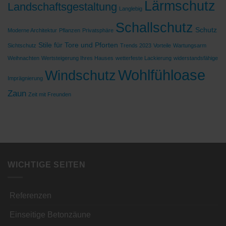
Lärmschutz
Landschaftsgestaltung
Langlebig
Schallschutz
Schutz
Moderne Architektur
Pflanzen
Privatsphäre
Stile für Tore und Pforten
Sichtschutz
Trends 2023
Vorteile
Wartungsarm
Weihnachten
Wertsteigerung Ihres Hauses
wetterfeste Lackierung
widerstandsfähige
Wohlfühloase
Windschutz
Imprägnierung
Zaun
Zeit mit Freunden
WICHTIGE SEITEN
Referenzen
Einseitige Betonzäune