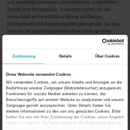
und langlebig und bieten jahrzehntelang sorgenfreien
Schutz und Privatsphäre. Außerdem bieten sie ein
hohes Maß an Flexibilität in Bezug auf Design,
Farbauswahl und Anpassungsfähigkeit an den Stil des
Hauses, so dass Hausbesitzer ihren Zaun an ihren
eigenen persönlichen Stil anpassen können. Darüber
hinaus erfordern Betonzäune nur sehr wenig Wartung
und Reinigung, was sie zu einer kostengünstigen
Zustimmung
Details
Über Cookies
Option für alle macht, die langfristig Geld sparen wollen.
Und schließlich verleihen Betonzäune Ihrem
Grundstück ein attraktives Aussehen, das potenzielle
Diese Webseite verwendet Cookies
Käufer anlockt, wenn Sie Ihr Haus verkaufen möchten.
Wir verwenden Cookies, um unsere Inhalte und Anzeigen an die
Bedürfnisse unserer Zielgruppe (Websitebesucher) anzupassen,
Mit all diesen Vorteilen ist es leicht zu erkennen, warum
Funktionen für soziale Medien anbieten zu können, die
Betonzäune eine ausgezeichnete Wahl für Ihr Haus
Besucherzugriffe auf unserer Website zu analysieren und unsere
sind.
Zielgruppe gezielt anzusprechen. Unter Details finden Sie
weitere Informationen zu den von uns genutzten Cookies. Bitte
Hat Ihnen dieser Beitrag gefallen?
helfen Sie uns mit Ihrer Zustimmung der Cookies, unser Angebot
besser zu machen. Sie haben jederzeit die Möglichkeit über die
Hat Ihnen dieser Beitrag gefallen? Haben Sie selbst
Datenschutzseite Ihre Zustimmung zu widerrufen bzw. zu