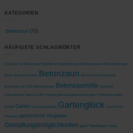
KATEGORIEN
Betonzaun
(73)
HÄUFIGSTE SCHLAGWÖRTER
5 Gründe für Betonzäune
Bepflanzen
Bepflanzung des Betonzaunes
Beschichtungen
Betonzaun
Beton
Betonarchitektur
Betonzaunbeschichtung
Betonzaunstile
Betonzaun mit LED-Beleuchtungen
brando24
Dekorationen
Eigenschaften
farbige Betonzaunbeschichtungen
Festtagdekoration
Gartenglück
Garten
flexibel
Gartengestaltung
Geschützter
gesetzliche Vorgaben
Vorgarten
Gestaltungsmöglichkeiten
gute Nachbarn
Heide