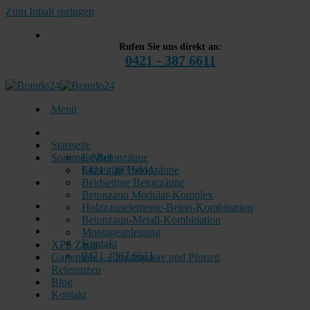
Zum Inhalt springen
Rufen Sie uns direkt an:
0421 - 387 6611
Menü
Startseite
Sortiment Betonzäune
E-Mail
0421 - 387 6611
Einseitige Betonzäune
Beidseitige Betonzäune
Betonzaun Modular-Komplex
Holzzaunelemente-Beton-Kombination
Betonzaun-Metall-Kombination
Montageanleitung
Kontakt
XPS Zaun
0421 - 387 6611
Gartentore – Eingangstore und Pforten
Referenzen
Blog
Kontakt