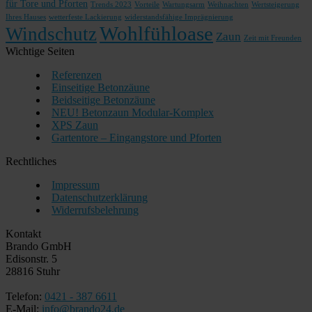
für Tore und Pforten
Trends 2023
Vorteile
Wartungsarm
Weihnachten
Wertsteigerung
Ihres Hauses
wetterfeste Lackierung
widerstandsfähige Imprägnierung
Wohlfühloase
Windschutz
Zaun
Zeit mit Freunden
Wichtige Seiten
Referenzen
Einseitige Betonzäune
Beidseitige Betonzäune
NEU! Betonzaun Modular-Komplex
XPS Zaun
Gartentore – Eingangstore und Pforten
Rechtliches
Impressum
Datenschutzerklärung
Widerrufsbelehrung
Kontakt
Brando GmbH
Edisonstr. 5
28816 Stuhr
Telefon:
0421 - 387 6611
E-Mail:
info@brando24.de