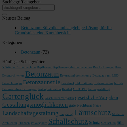
Suchbegriff eingeben
Neuster Beitrag
Betonzaun: Stilvolle und langlebige Lösung für Ihr
Grundstück eine Kurzübersicht
Kategorien
Betonzaun
(73)
Häufigste Schlagwörter
5 Gründe für Betonzäune
Bepflanzen
Bepflanzung des Betonzaunes
Beschichtungen
Beton
Betonzaun
Betonarchitektur
Betonzaunbeschichtung
Betonzaun mit LED-
Betonzaunstile
Beleuchtungen
brando24
Dekorationen
Eigenschaften
farbige
Garten
Betonzaunbeschichtungen
Festtagdekoration
flexibel
Gartengestaltung
Gartenglück
gesetzliche Vorgaben
Geschützter Vorgarten
Gestaltungsmöglichkeiten
gute Nachbarn
Heide
Lärmschutz
Landschaftsgestaltung
Langlebig
Moderne
Schallschutz
Schutz
Stile
Architektur
Pflanzen
Privatsphäre
Sichtschutz