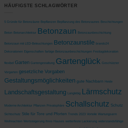
HÄUFIGSTE SCHLAGWÖRTER
5 Gründe für Betonzäune
Bepflanzen
Bepflanzung des Betonzaunes
Beschichtungen
Betonzaun
Beton
Betonarchitektur
Betonzaunbeschichtung
Betonzaunstile
Betonzaun mit LED-Beleuchtungen
brando24
Dekorationen
Eigenschaften
farbige Betonzaunbeschichtungen
Festtagdekoration
Gartenglück
Garten
flexibel
Gartengestaltung
Geschützter
gesetzliche Vorgaben
Vorgarten
Gestaltungsmöglichkeiten
gute Nachbarn
Heide
Lärmschutz
Landschaftsgestaltung
Langlebig
Schallschutz
Schutz
Moderne Architektur
Pflanzen
Privatsphäre
Stile für Tore und Pforten
Sichtschutz
Trends 2023
Vorteile
Wartungsarm
Weihnachten
Wertsteigerung Ihres Hauses
wetterfeste Lackierung
widerstandsfähige