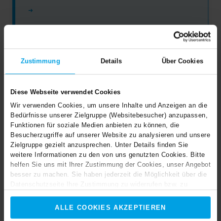
➜
Häufige Zaunschäden und wie Sie sie
vermeiden
Zustimmung
Details
Über Cookies
➜
Umweltrisiken für Betonzäune im Überblick
Diese Webseite verwendet Cookies
Wir verwenden Cookies, um unsere Inhalte und Anzeigen an die
Bedürfnisse unserer Zielgruppe (Websitebesucher) anzupassen,
➜
Funktionen für soziale Medien anbieten zu können, die
Besucherzugriffe auf unserer Website zu analysieren und unsere
Was tun bei Sturmschaden am Betonzaun?
Zielgruppe gezielt anzusprechen. Unter Details finden Sie
weitere Informationen zu den von uns genutzten Cookies. Bitte
➜
helfen Sie uns mit Ihrer Zustimmung der Cookies, unser Angebot
besser zu machen. Sie haben jederzeit die Möglichkeit über die
Datenschutzseite Ihre Zustimmung zu widerrufen bzw. zu
Vorbereitung Ihres Zauns auf den Winter
ändern. Vielen Dank!
ALLE COOKIES AKZEPTIEREN
Langlebige Betonzäune wählen