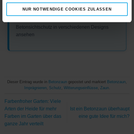
NUR NOTWENDIGE COOKIES ZULASSEN
➜
Betonsichtschutz in verschiedenen Designs
ansehen
Dieser Eintrag wurde in
Betonzaun
gepostet und markiert
Betonzaun
,
Imprägnieren
,
Schutz
,
Witterungseinflüsse
,
Zaun
.
Farbenfroher Garten: Viele
Arten der Heide für mehr
Ist ein Betonzaun überhaupt
Farben im Garten über das
eine gute Idee für mich?
ganze Jahr verteilt